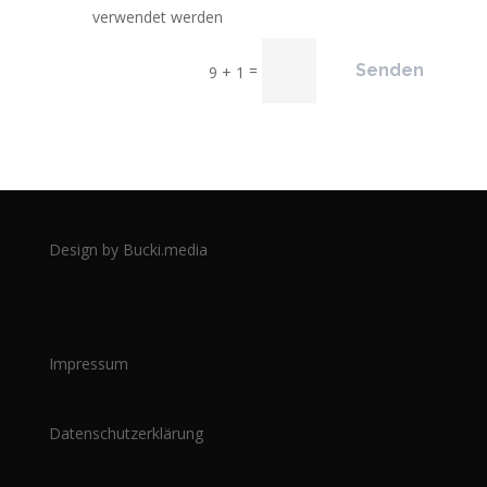
verwendet werden
=
Senden
9 + 1
Design by Bucki.media
Impressum
Datenschutzerklärung